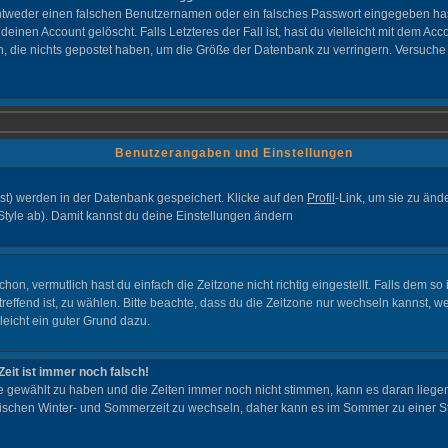
ntweder einen falschen Benutzernamen oder ein falsches Passwort eingegeben hast
einen Account gelöscht. Falls Letzteres der Fall ist, hast du vielleicht mit dem Ac
, die nichts gepostet haben, um die Größe der Datenbank zu verringern. Versuche 
Benutzerangaben und Einstellungen
bist) werden in der Datenbank gespeichert. Klicke auf den
Profil
-Link, um sie zu än
Style ab). Damit kannst du deine Einstellungen ändern
n, vermutlich hast du einfach die Zeitzone nicht richtig eingestellt. Falls dem so is
treffend ist, zu wählen. Bitte beachte, dass du die Zeitzone nur wechseln kannst, wen
elleicht ein guter Grund dazu.
Zeit ist immer noch falsch!
zone gewählt zu haben und die Zeiten immer noch nicht stimmen, kann es daran lieg
wischen Winter- und Sommerzeit zu wechseln, daher kann es im Sommer zu einer S