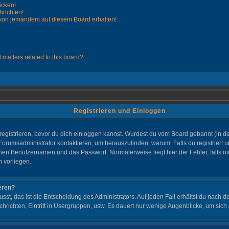
icken!
hrichten!
 von jemandem auf diesem Board erhalten!
 matters related to this board?
Registrieren und Einloggen
st registrieren, bevor du dich einloggen kannst. Wurdest du vom Board gebannt (in 
 Forumsadministrator kontaktieren, um herauszufinden, warum. Falls du registriert 
nen Benutzernamen und das Passwort. Normalerweise liegt hier der Fehler, falls nic
n vorliegen.
eren?
sst, das ist die Entscheidung des Administrators. Auf jeden Fall erhältst du nach d
chrichten, Eintritt in Usergruppen, usw. Es dauert nur wenige Augenblicke, um sich zu