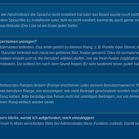
 der Administrator die Sprache nicht installiert hat oder das Board wurde noch nich
in Sprachfile zu installieren oder, falls es nicht existiert, kannst du auch gerne 
oup Website (Der Link ist am Ende jeder Seite)
utzernamen anzeigen?
tzernamen befinden. Das erste gehört zu deinem Rang, z. B. Punkte oder Sterne, d
 Darunter befindet sich meist ein größeres Bild, Avatar genannt. Dies ist normaler
 Avatare erlaubt und ob die Benutzer wählen dürfen, wie sie ihren Avatar zugängl
nistrators. Du solltest ihn nach dem Grund fragen (Er wird bestimmt einen guten ha
 Wortlaut des Ranges ändern (Ränge erscheinen unter deinem Benutzernamen in T
ards benutzen Ränge, um anzuzeigen, wie viele Beiträge geschrieben wurden und 
Rang haben. Bitte belästige das Forum nicht mit unnötigen Beiträgen, nur um deine
einen Rang einfach wieder senkt.
ers klicke, werde ich aufgefordert, mich einzuloggen!
Forum E-Mails verschicken (falls der Administrator diese Funktion zulässt). Damit