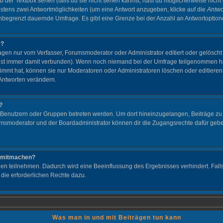
b der Textbox sehen (falls du sie nicht sehen kannst, hast du möglicherweise nicht 
stens zwei Antwortmöglichkeiten (um eine Antwort anzugeben, klicke auf die
Antwo
e unbegrenzt dauernde Umfrage. Es gibt eine Grenze bei der Anzahl an Antwortoptionen
e?
en nur vom Verfasser, Forumsmoderator oder Administrator editiert oder gelöscht
 ist immer damit verbunden). Wenn noch niemand bei der Umfrage teilgenommen ha
timmt hat, können sie nur Moderatoren oder Administratoren löschen oder editieren
 Antworten verändern.
?
enutzern oder Gruppen betreten werden. Um dort hineinzugelangen, Beiträge zu l
msmoderator und der Boardadministrator können dir die Zugangsrechte dafür geben,
t mitmachen?
en teilnehmen. Dadurch wird eine Beeinflussung des Ergebnisses verhindert. Falls 
 die erforderlichen Rechte dazu.
Was man in und mit Beiträgen tun kann