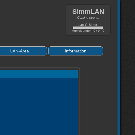
SimmLAN
Coming soon...
Lan-O-Meter:
Anmeldungen:
0
/
0
/
0
LAN-Area
Information