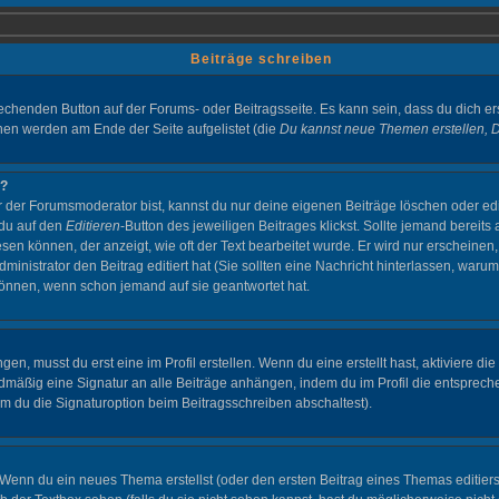
Beiträge schreiben
echenden Button auf der Forums- oder Beitragsseite. Es kann sein, dass du dich ers
nen werden am Ende der Seite aufgelistet (die
Du kannst neue Themen erstellen, 
g?
r der Forumsmoderator bist, kannst du nur deine eigenen Beiträge löschen oder edi
 du auf den
Editieren
-Button des jeweiligen Beitrages klickst. Sollte jemand bereits
esen können, der anzeigt, wie oft der Text bearbeitet wurde. Er wird nur erscheinen
dministrator den Beitrag editiert hat (Sie sollten eine Nachricht hinterlassen, warum
önnen, wenn schon jemand auf sie geantwortet hat.
n, musst du erst eine im Profil erstellen. Wenn du eine erstellt hast, aktiviere die
rdmäßig eine Signatur an alle Beiträge anhängen, indem du im Profil die entsprec
m du die Signaturoption beim Beitragsschreiben abschaltest).
: Wenn du ein neues Thema erstellst (oder den ersten Beitrag eines Themas editierst,