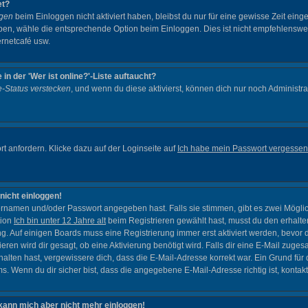
et?
ggen
beim Einloggen nicht aktiviert haben, bleibst du nur für eine gewisse Zeit ein
ben, wähle die entsprechende Option beim Einloggen. Dies ist nicht empfehlenswer
ernetcafé usw.
n der 'Wer ist online?'-Liste auftaucht?
e-Status verstecken
, und wenn du diese aktivierst, können dich nur noch Administra
 anfordern. Klicke dazu auf der Loginseite auf
Ich habe mein Passwort vergessen
 nicht einloggen!
ernamen und/oder Passwort angegeben hast. Falls sie stimmen, gibt es zwei Mögli
tion
Ich bin unter 12 Jahre alt
beim Registrieren gewählt hast, musst du den erhalte
rung. Auf einigen Boards muss eine Registrierung immer erst aktiviert werden, bevor
ieren wird dir gesagt, ob eine Aktivierung benötigt wird. Falls dir eine E-Mail zuge
halten hast, vergewissere dich, dass die E-Mail-Adresse korrekt war. Ein Grund für
 Wenn du dir sicher bist, dass die angegebene E-Mail-Adresse richtig ist, kontakti
, kann mich aber nicht mehr einloggen!