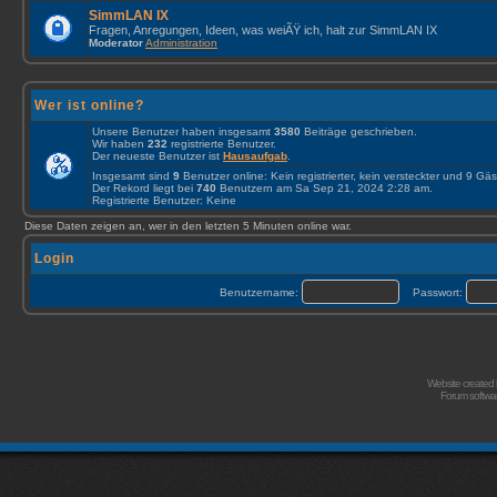
SimmLAN IX
Fragen, Anregungen, Ideen, was weiÃŸ ich, halt zur SimmLAN IX
Moderator
Administration
Wer ist online?
Unsere Benutzer haben insgesamt
3580
Beiträge geschrieben.
Wir haben
232
registrierte Benutzer.
Der neueste Benutzer ist
Hausaufgab
.
Insgesamt sind
9
Benutzer online: Kein registrierter, kein versteckter und 9 Gä
Der Rekord liegt bei
740
Benutzern am Sa Sep 21, 2024 2:28 am.
Registrierte Benutzer: Keine
Diese Daten zeigen an, wer in den letzten 5 Minuten online war.
Login
Benutzername:
Passwort:
Website created
Forum softwa