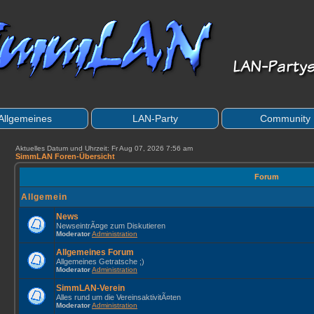
Allgemeines
LAN-Party
Community
Aktuelles Datum und Uhrzeit: Fr Aug 07, 2026 7:56 am
SimmLAN Foren-Übersicht
Forum
Allgemein
News
NewseintrÃ¤ge zum Diskutieren
Moderator
Administration
Allgemeines Forum
Allgemeines Getratsche ;)
Moderator
Administration
SimmLAN-Verein
Alles rund um die VereinsaktivitÃ¤ten
Moderator
Administration