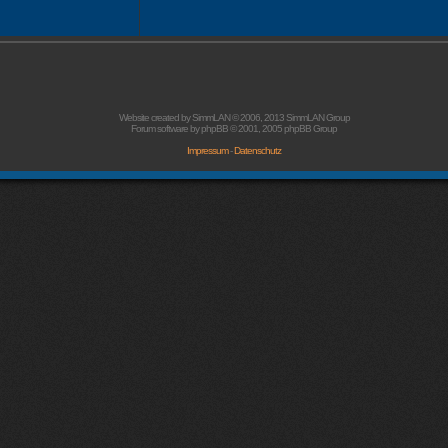
Website created by
SimmLAN
© 2006, 2013 SimmLAN Group
Forum software by
phpBB
© 2001, 2005 phpBB Group
Impressum
-
Datenschutz