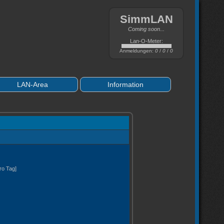
SimmLAN
Coming soon...
Lan-O-Meter:
Anmeldungen:
0
/
0
/
0
LAN-Area
Information
pro Tag]