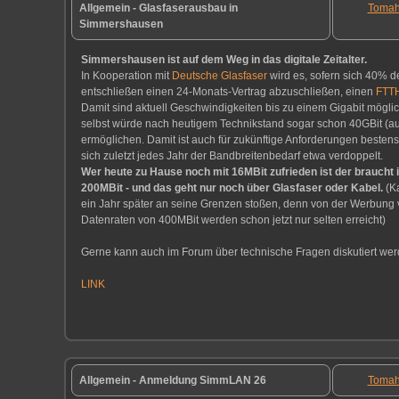
Allgemein - Glasfaserausbau in
Toma
Simmershausen
Simmershausen ist auf dem Weg in das digitale Zeitalter.
In Kooperation mit
Deutsche Glasfaser
wird es, sofern sich 40% d
entschließen einen 24-Monats-Vertrag abzuschließen, einen
FTT
Damit sind aktuell Geschwindigkeiten bis zu einem Gigabit möglic
selbst würde nach heutigem Technikstand sogar schon 40GBit (au
ermöglichen. Damit ist auch für zukünftige Anforderungen bestens
sich zuletzt jedes Jahr der Bandbreitenbedarf etwa verdoppelt.
Wer heute zu Hause noch mit 16MBit zufrieden ist der braucht 
200MBit - und das geht nur noch über Glasfaser oder Kabel.
(K
ein Jahr später an seine Grenzen stoßen, denn von der Werbung
Datenraten von 400MBit werden schon jetzt nur selten erreicht)
Gerne kann auch im Forum über technische Fragen diskutiert wer
LINK
Allgemein - Anmeldung SimmLAN 26
Toma