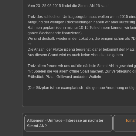
Vom 23.-25.05.2015 findet die SimmLAN 26 statt!
Trotz des schlechten Umfrageergebnisses wollen wir in 2015 e
Aufgrund der wenigen Rückmeldungen haben wir aber kurzfristig 
Rahmen geplant (denn mit nur 10-15 Teilnehmern können wir ke
ganze Wochenende finanzieren).
Wir sind deshalb wieder in der Lokation, die einigen schon als ?
ist.
Die Anzahl der Plätze ist eng begrenzt, daher bekommt den Platz, 
Aus diesem Grund wird es auch keine Abendkasse geben.
Trotz allem freuen wir uns auf die nächste SimmLAN in gewohnt 
mit Spielen die vor allem offline Spaß machen. Zur Verpflegung g
Frühstück, Pizza, Grillwurst und/oder Waffeln.
(Der Sitzplan ist nur examplarisch - die genaue Anordnung erfolgt
Allgemein - Umfrage - Interesse an nächster
Toma
SimmLAN?