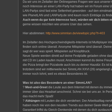
Da wir uns im Zeitalter der Onlinegames Fragen wer aus unsere
noch Interesse an einer LAN-Party hat haben wir im Forum eine U
LAN-Partys sind fast eine Seltenheit geworden - auf den einstmals
wie PlanetLAN und LANParty.de sind kaum noch Einträge zu find
Auch wenn du gar kein Interesse hast, würden wir dich bitten
gerne wissen möchten wie unsere User das sehen.
Hier abstimmen:
http://www.simmlan.de/viewtopic.php?t=403
Im Zeitalter des Hochgeschwindigkeits-Internets ist Multiplayer im
finden sich online überall. Anonyme Mitspieler sind überall. Dein
sagt dir wer was spielt. Mitspielen auf Knopfdruck.
Neue Spiele werden direkt auf deine Festplatte geladen ohne da
mit CD im Laden kaufen musst. Anschreien kannst du deine Freu
die Pizza bringt der Pizzabote auch bis zu deiner Haustür. Es ist
trotzdem sind wir mittlerweile bei SimmLAN XXVI (26) angelangt 
immer noch lohnt, weil es etwas Besonderes ist.
Was ist also das Besondere an einer SimmLAN?
?
Meet-and-Greet
die Leute aus dem Internet mit denen du immer 
immer über das Headset anschreist. Schrei sie bei uns an. In Pers
das macht mehr Spaß!
?
Abhängen
mit Leuten die dich verstehen: Der Arbeitsalltag nerv
haben noch nie von den neusten Trends aus deiner Geek-Welt g
Garantiert triffst du Gleich-Denkende mit denen du dich austausc