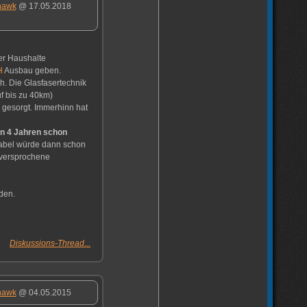
hawk
@ 17.05.2018
er Haushalte
H
Ausbau geben.
h. Die Glasfasertechnik
f bis zu 40km)
 gesorgt. Immerhinn hat
in 4 Jahren schon
abel würde dann schon
 versprochene
den.
Diskussions-Thread...
hawk
@ 04.05.2015