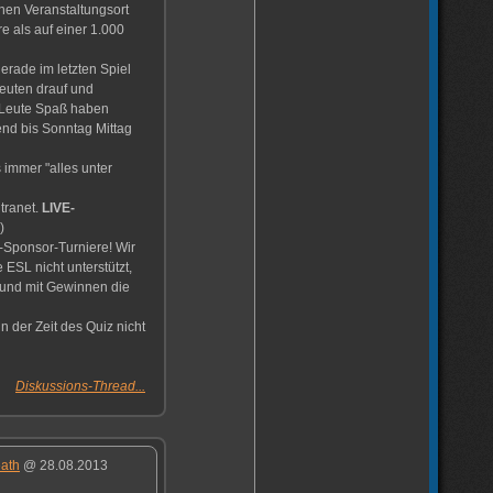
nen Veranstaltungsort
e als auf einer 1.000
erade im letzten Spiel
Leuten drauf und
n Leute Spaß haben
end bis Sonntag Mittag
 immer "alles unter
tranet.
LIVE-
)
Sponsor-Turniere! Wir
ESL nicht unterstützt,
 und mit Gewinnen die
n der Zeit des Quiz nicht
Diskussions-Thread...
ath
@ 28.08.2013