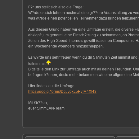
F?r uns stellt sich also die Frage:
W?rde es sich lohnen nochmal eine gr??ere Veranstaltung zu ver
was w?rde einen potentiellen Teilnehmer dazu bringen teilzune
Aus diesem Grund haben wir eine Umfrage erstellt, die diverse 
abklopft, um generell eine Einsch?tzung zu bekommen, ob ?berh
Zeiten des High-Speed-Internets gewillt ist seinen Computer zu
ein Wochenende woanders hinzuschleppen.
Es w?rde uns sehr freuen wenn du dir 5 Minuten Zeit nimmst und
teilnimmst
Bitte teile den Link zur Umfrage auch mit all deinen Freunden. U
befragen k?nnen, desto mehr bekommen wir eine allgemeine M
Hier findest du die Umfrage:
https://goo.gl/forms/DcuvqxL5RyIM4XI43
Mit Gr??en,
euer SimmLAN-Team