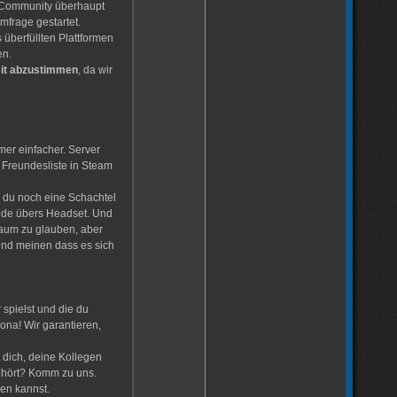
r Community überhaupt
mfrage gestartet.
 überfüllten Plattformen
en.
 mit abzustimmen
, da wir
mer einfacher. Server
e Freundesliste in Steam
s du noch eine Schachtel
nde übers Headset. Und
 kaum zu glauben, aber
und meinen dass es sich
spielst und die du
ona! Wir garantieren,
t dich, deine Kollegen
ehört? Komm zu uns.
hen kannst.