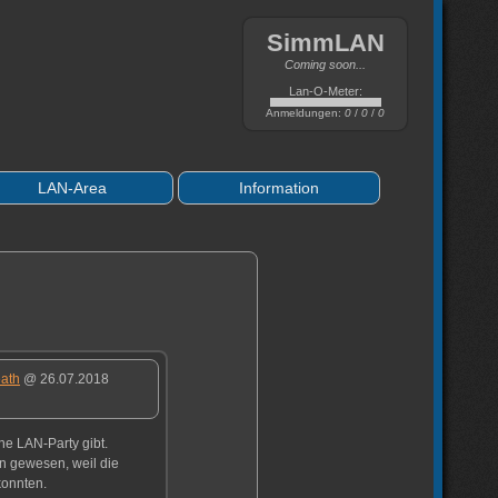
SimmLAN
Coming soon...
Lan-O-Meter:
Anmeldungen:
0
/
0
/
0
LAN-Area
Information
ath
@ 26.07.2018
ne LAN-Party gibt.
in gewesen, weil die
konnten.