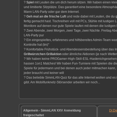
?
Spiel
mit Leuten die um dich herum sitzen. Wir haben einen klei
und limitierte Sitzplätze. Das garantiert eine besondere Atmosphär
Mann LAN-Party oder gar dem Internet.
?
Geh mal an die frische Luft
und rede dabei mit Leuten, die du g
fertig gemacht hast. Tischreihen voll mit PCs, Stühle mit lustigen 
Monitore auf denen nur gute Spiele laufen mit denen die lustige
? Zwei Abende, zwei Morgen, zwei Tage, zwei Nächte. Freitag Ab
LAN-Party pur
? Ein eingespieltes, erfahrenes und hilfsbereites Admin-Team was
Kontrolle hat (tm)"
? Komfortable Frühstück- und Abendessensbestellung über das In
Grillwürstchen Grillaktion
oder ähnliche Aktionen (je nach Wetter
? Wir haben keine PROGamer-High-Skill-ESL-Hastenichgesehen-
hassen 1on1 Matches! Wir haben Fun-Turniere mit Spielen die die 
Spiele für jedermann und bei denen auch jeder mitmachen kann,
jeder braucht und keiner will
? Das beliebte SimmLAN-Quiz für das alle Internet wollen und es i
gibt. Am Mobilfunknetz-Störsender arbeiten wir noch...
Allgemein - SimmLAN XXV Anmeldung
Dr.De
freigeschaltet